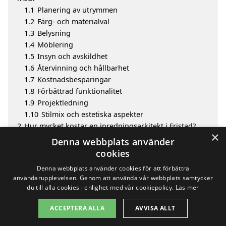
1.1
Planering av utrymmen
1.2
Färg- och materialval
1.3
Belysning
1.4
Möblering
1.5
Insyn och avskildhet
1.6
Återvinning och hållbarhet
1.7
Kostnadsbesparingar
1.8
Förbättrad funktionalitet
1.9
Projektledning
1.10
Stilmix och estetiska aspekter
2
Hur mycket kostar en inredningsarkitekt i Fristad?
×
3
Fördelar med att välja inredningsarkitekt i Fristad
Denna webbplats använder
4
Sök efter en skicklig inredningsarkitekt i de
cookies
omgivande städerna Fristad
Denna webbplats använder cookies för att förbättra
användarupplevelsen. Genom att använda vår webbplats samtycker
du till alla cookies i enlighet med vår cookiepolicy.
Läs mer
Copyright 2026 - Pilanto Aps
ACCEPTERA ALLA
AVVISA ALLT
Hem
Om / kontakt
Blogg
Webbplatskarta
Villkor