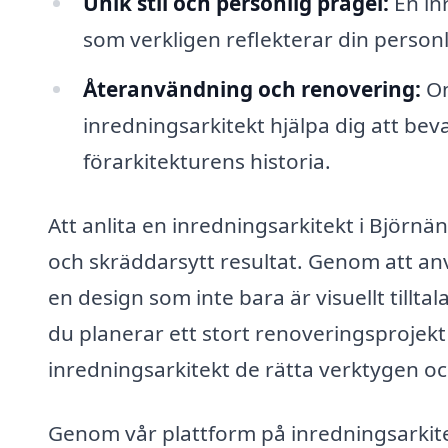
Unik stil och personlig prägel:
En in
som verkligen reflekterar din personli
Återanvändning och renovering:
Om
inredningsarkitekt hjälpa dig att be
förarkitekturens historia.
Att anlita en inredningsarkitekt i Björnä
och skräddarsytt resultat. Genom att a
en design som inte bara är visuellt tillt
du planerar ett stort renoveringsprojekt
inredningsarkitekt de rätta verktygen och
Genom vår plattform på inredningsarkitek