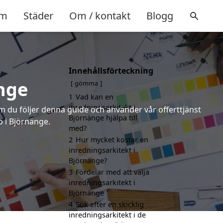
m
Städer
Om / kontakt
Blogg
Innehållsförteckning
nge
gömma
1
Vad kan en
inredningsarkitekt i
om du följer denna guide och använder vår offerttjänst
Björnänge hjälpa till
p i Björnänge.
med?
2
Hur mycket kostar en
inredningsarkitekt i
Björnänge?
3
Fördelar med att välja
inredningsarkitekt i
Björnänge
4
Sök efter en skicklig
inredningsarkitekt i de