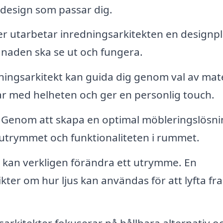
n design som passar dig.
er utarbetar inredningsarkitekten en designp
naden ska se ut och fungera.
ingsarkitekt kan guida dig genom val av mate
r med helheten och ger en personlig touch.
Genom att skapa en optimal möbleringslösni
utrymmet och funktionaliteten i rummet.
 kan verkligen förändra ett utrymme. En
kter om hur ljus kan användas för att lyfta fr
rkitekter fokuserar på hållbara alternativ o