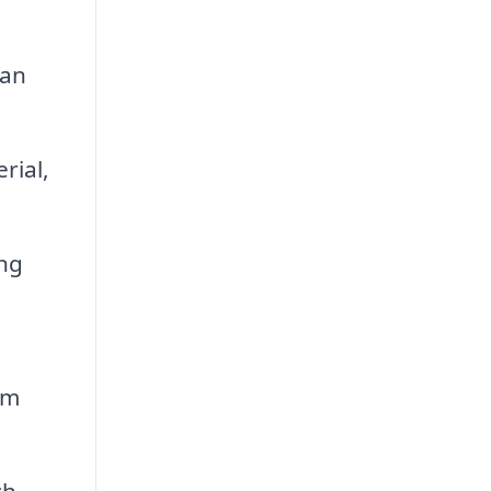
lan
rial,
ng
am
ch