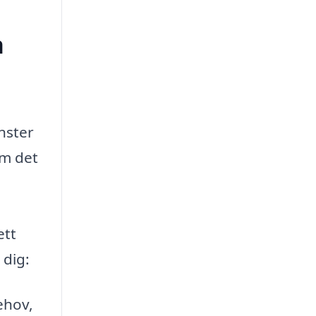
a
nster
om det
ett
 dig:
ehov,