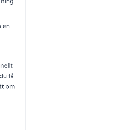
dning
n en
nellt
du få
ett om