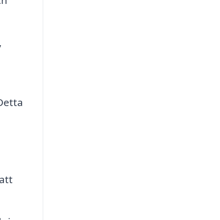
,
Detta
att