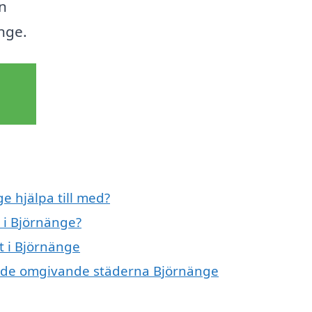
n
nge.
e hjälpa till med?
 i Björnänge?
t i Björnänge
t i de omgivande städerna Björnänge