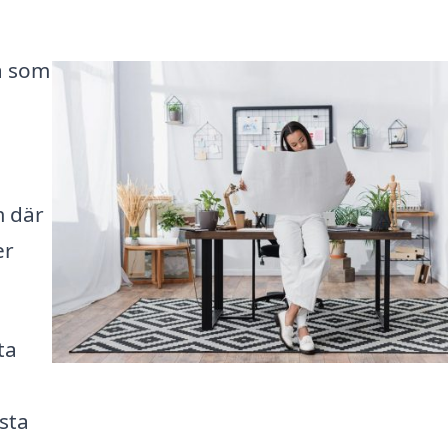
a som
m där
er
ta
rsta