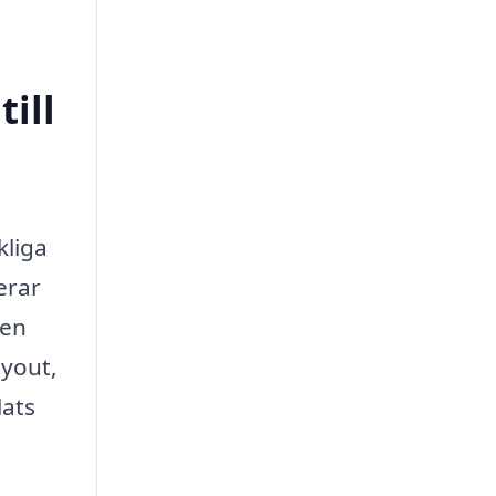
ill
kliga
erar
den
ayout,
lats