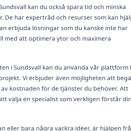
 Sundsvall kan du också spara tid och minska
. De har expertråd och resurser som kan hjä
kan erbjuda lösningar som du kanske inte har
ill med att optimera ytor och maximera
kten i Sundsvall kan du använda vår plattform 
 projekt. Vi erbjuder även möjligheten att beg
ild av kostnaden för de tjänster du behöver. Att
tt välja en specialist som verkligen förstår di
n eller bara några vackra idéer, är hjälpen fr