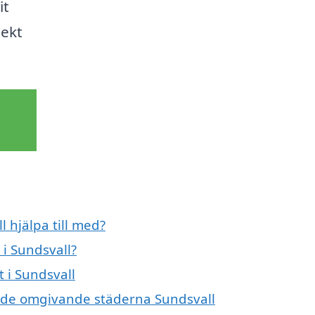
it
jekt
 hjälpa till med?
i Sundsvall?
t i Sundsvall
 i de omgivande städerna Sundsvall