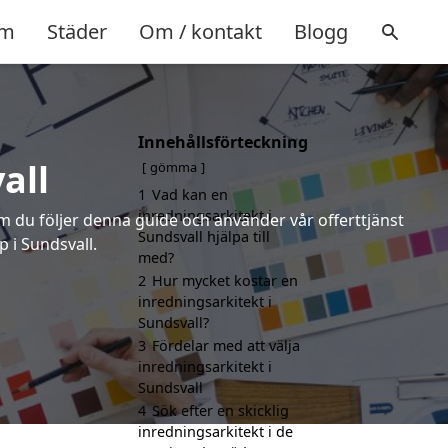
m
Städer
Om / kontakt
Blogg
Innehållsförteckning
all
gömma
1
Vad kan en
inredningsarkitekt i
om du följer denna guide och använder vår offerttjänst
Sundsvall hjälpa till
p i Sundsvall.
med?
2
Hur mycket kostar en
inredningsarkitekt i
Sundsvall?
3
Fördelar med att välja
inredningsarkitekt i
Sundsvall
4
Sök efter en skicklig
inredningsarkitekt i de