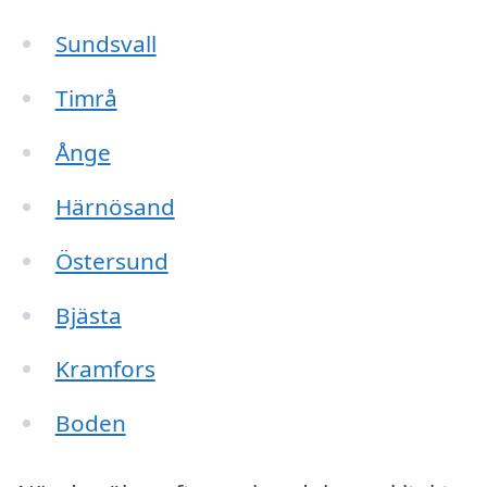
Sundsvall
Timrå
Ånge
Härnösand
Östersund
Bjästa
Kramfors
Boden