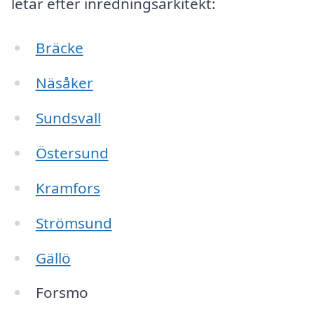
letar efter inredningsarkitekt:
Bräcke
Näsåker
Sundsvall
Östersund
Kramfors
Strömsund
Gällö
Forsmo