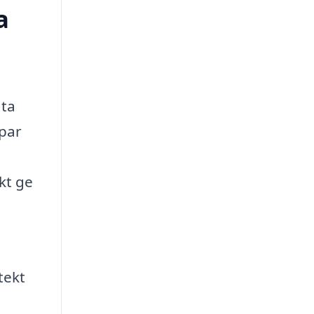
a
ata
apar
kt ge
tekt