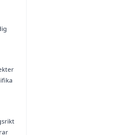
dig
ekter
ifika
srikt
rar