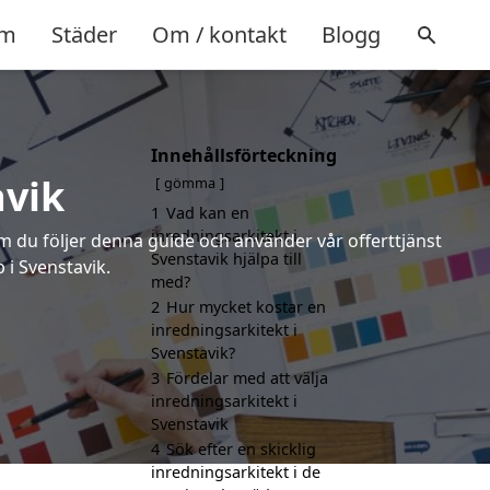
m
Städer
Om / kontakt
Blogg
Innehållsförteckning
avik
gömma
1
Vad kan en
inredningsarkitekt i
om du följer denna guide och använder vår offerttjänst
Svenstavik hjälpa till
 i Svenstavik.
med?
2
Hur mycket kostar en
inredningsarkitekt i
Svenstavik?
3
Fördelar med att välja
inredningsarkitekt i
Svenstavik
4
Sök efter en skicklig
inredningsarkitekt i de