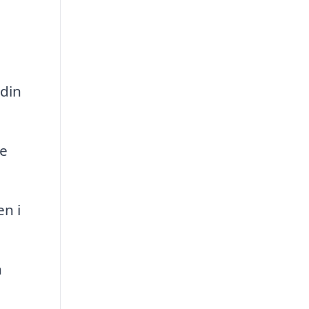
 din
ve
n i
n