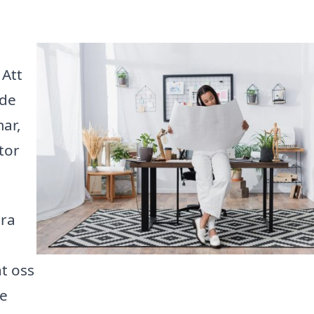
 Att
nde
ar,
tor
ära
åt oss
de