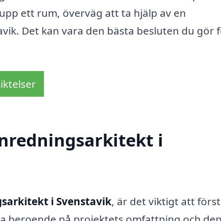
 upp ett rum, överväg att ta hjälp av en
avik. Det kan vara den bästa besluten du gör 
iktelser
nredningsarkitekt i
sarkitekt i Svenstavik
, är det viktigt att förs
ra beroende på projektets omfattning och de