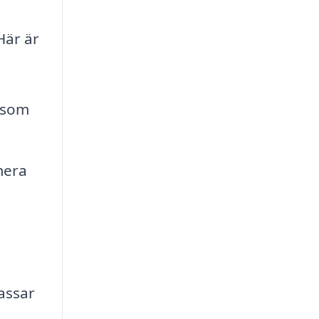
Här är
 som
mera
assar