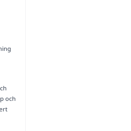
ning
och
pp och
ert