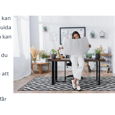
r kan
guida
m kan
m du
 att
får