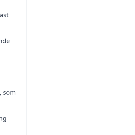
äst
ande
, som
ing