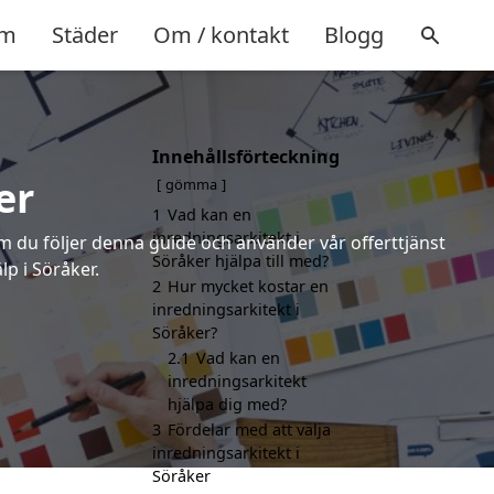
m
Städer
Om / kontakt
Blogg
Innehållsförteckning
er
gömma
1
Vad kan en
inredningsarkitekt i
om du följer denna guide och använder vår offerttjänst
Söråker hjälpa till med?
lp i Söråker.
2
Hur mycket kostar en
inredningsarkitekt i
Söråker?
2.1
Vad kan en
inredningsarkitekt
hjälpa dig med?
3
Fördelar med att välja
inredningsarkitekt i
Söråker