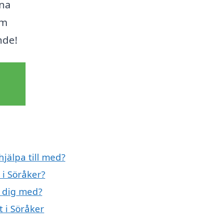
ina
em
nde!
jälpa till med?
 i Söråker?
a dig med?
t i Söråker