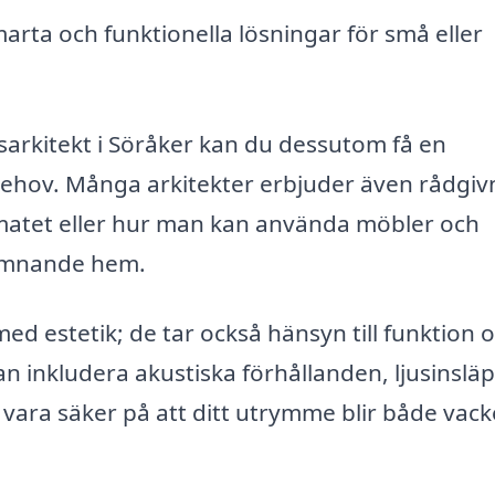
arta och funktionella lösningar för små eller
rkitekt i Söråker kan du dessutom få en
behov. Många arkitekter erbjuder även rådgiv
matet eller hur man kan använda möbler och
komnande hem.
ed estetik; de tar också hänsyn till funktion 
an inkludera akustiska förhållanden, ljusinslä
ara säker på att ditt utrymme blir både vack