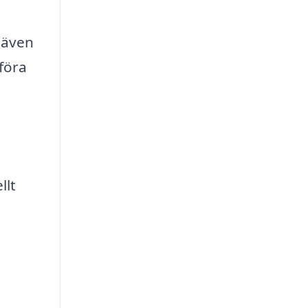
u även
mföra
llt
n