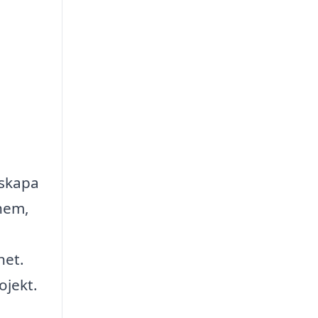
n
 skapa
 hem,
het.
ojekt.