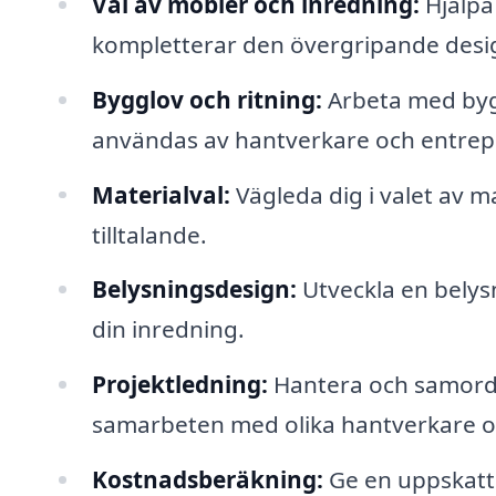
Val av möbler och inredning:
Hjälpa 
kompletterar den övergripande design
Bygglov och ritning:
Arbeta med bygg
användas av hantverkare och entrep
Materialval:
Vägleda dig i valet av m
tilltalande.
Belysningsdesign:
Utveckla en belys
din inredning.
Projektledning:
Hantera och samordn
samarbeten med olika hantverkare oc
Kostnadsberäkning:
Ge en uppskattn