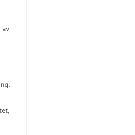
a av
ing,
tet,