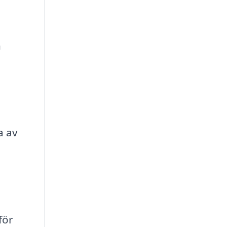
n
a av
för