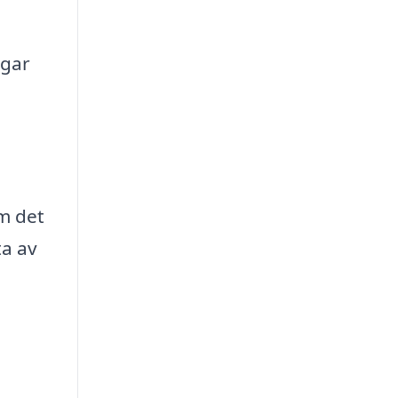
ngar
om det
ta av