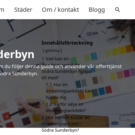
m
Städer
Om / kontakt
Blogg
Innehållsförteckning
nderbyn
gömma
1
Vad kan en
inredningsarkitekt i
om du följer denna guide och använder vår offerttjänst
Södra Sunderbyn hjälpa
 Södra Sunderbyn.
till med?
1.1
Hur en
inredningsarkitekt kan
hjälpa dig
1.2
Varför välja en
inredningsarkitekt?
2
Hur mycket kostar en
inredningsarkitekt i
Södra Sunderbyn?