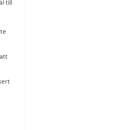
 till
ste
att
kert