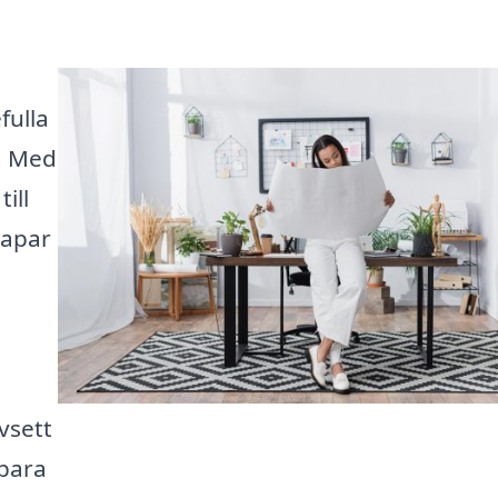
fulla
r. Med
ill
kapar
vsett
 bara