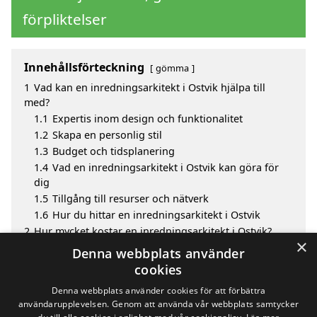
förpliktelser
Innehållsförteckning
gömma
1
Vad kan en inredningsarkitekt i Ostvik hjälpa till
med?
1.1
Expertis inom design och funktionalitet
1.2
Skapa en personlig stil
1.3
Budget och tidsplanering
1.4
Vad en inredningsarkitekt i Ostvik kan göra för
dig
1.5
Tillgång till resurser och nätverk
1.6
Hur du hittar en inredningsarkitekt i Ostvik
2
Hur mycket kostar en inredningsarkitekt i Ostvik?
×
3
Fördelar med att välja inredningsarkitekt i Ostvik
Denna webbplats använder
4
Sök efter en skicklig inredningsarkitekt i de
cookies
omgivande städerna Ostvik
Denna webbplats använder cookies för att förbättra
användarupplevelsen. Genom att använda vår webbplats samtycker