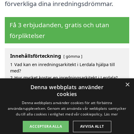
förverkliga dina inredningsdrömmar.
Få 3 erbjudanden, gratis och utan
förpliktelser
Innehållsförteckning
gömma
1
Vad kan en inredningsarkitekt i Lerdala hjälpa till
med?
2
Hur mycket kostar en inredningsarkitekt i Lerdala?
×
3
Fördelar med att välja inredningsarkitekt i Lerdala
Denna webbplats använder
4
Sök efter en skicklig inredningsarkitekt i de
cookies
omgivande städerna Lerdala
Denna webbplats använder cookies för att förbättra
användarupplevelsen. Genom att använda vår webbplats samtycker
du till alla cookies i enlighet med vår cookiepolicy.
Läs mer
Copyright 2026 - Pilanto Aps
ACCEPTERA ALLA
AVVISA ALLT