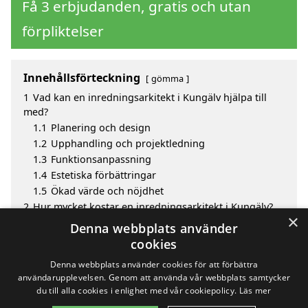
Få 3 erbjudanden, gratis och utan
förpliktelser
Innehållsförteckning
gömma
1
Vad kan en inredningsarkitekt i Kungälv hjälpa till
med?
1.1
Planering och design
1.2
Upphandling och projektledning
1.3
Funktionsanpassning
1.4
Estetiska förbättringar
1.5
Ökad värde och nöjdhet
2
Hur mycket kostar en inredningsarkitekt i Kungälv?
×
3
Fördelar med att välja inredningsarkitekt i Kungälv
Denna webbplats använder
4
Sök efter en skicklig inredningsarkitekt i de
cookies
omgivande städerna till Kungälv
Denna webbplats använder cookies för att förbättra
användarupplevelsen. Genom att använda vår webbplats samtycker
du till alla cookies i enlighet med vår cookiepolicy.
Läs mer