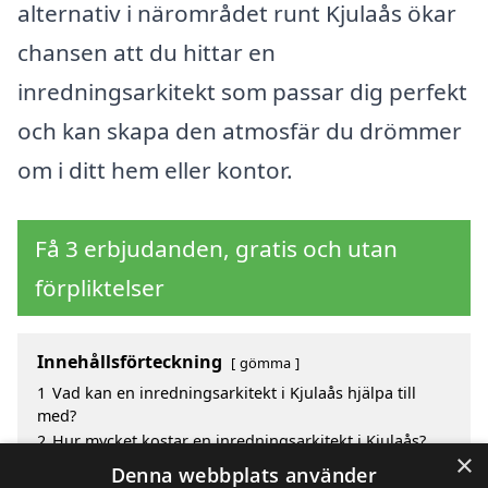
alternativ i närområdet runt Kjulaås ökar
chansen att du hittar en
inredningsarkitekt som passar dig perfekt
och kan skapa den atmosfär du drömmer
om i ditt hem eller kontor.
Få 3 erbjudanden, gratis och utan
förpliktelser
Innehållsförteckning
gömma
1
Vad kan en inredningsarkitekt i Kjulaås hjälpa till
med?
2
Hur mycket kostar en inredningsarkitekt i Kjulaås?
×
3
Fördelar med att välja inredningsarkitekt i Kjulaås
Denna webbplats använder