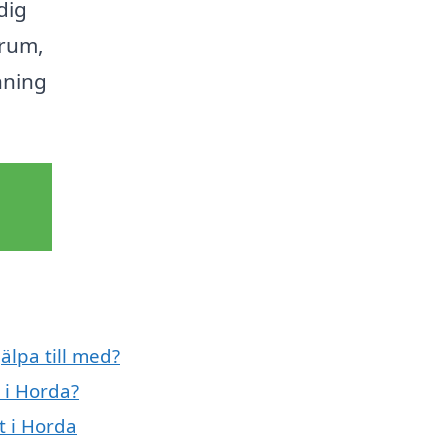
dig
 rum,
hning
älpa till med?
 i Horda?
t i Horda