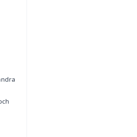
rändra
och