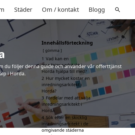
m
Städer
Om / kontakt
Blogg
Innehållsförteckning
a
gömma
1
Vad kan en
inredningsarkitekt i
om du följer denna guide och använder vår offerttjänst
Horda hjälpa till med?
älp i Horda.
2
Hur mycket kostar en
inredningsarkitekt i
Horda?
3
Fördelar med att välja
inredningsarkitekt i
Horda
4
Sök efter en skicklig
inredningsarkitekt i de
omgivande städerna