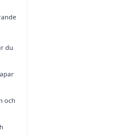
erande
ur du
kapar
n och
ch