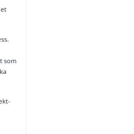
det
ess.
et som
ika
ekt-