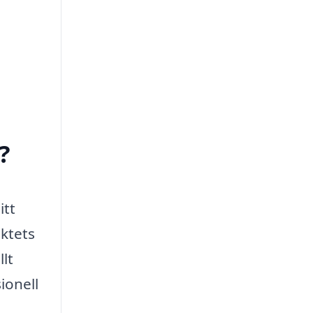
?
itt
ektets
lt
ionell