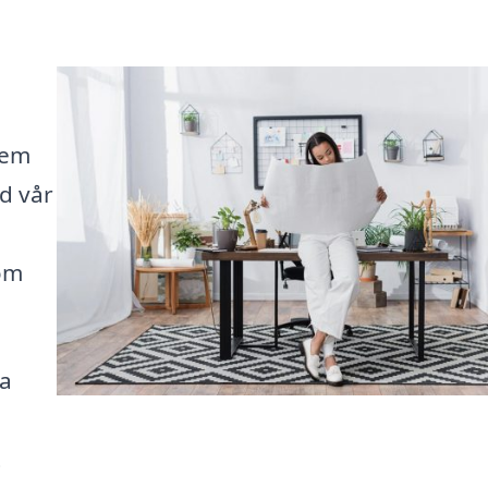
hem
ed vår
om
ka
t