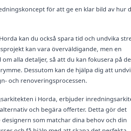
edningskoncept för att ge en klar bild av hur 
 Horda kan du också spara tid och undvika str
gsprojekt kan vara överväldigande, men en
 om alla detaljer, så att du kan fokusera på d
 utrymme. Dessutom kan de hjälpa dig att undv
ign- och renoveringsprocessen.
sarkitekten i Horda, erbjuder inredningsarkit
 alternativ och begära offerter. Detta gör det
ade designern som matchar dina behov och din
urser och få hjälp med att skapa det perfekta