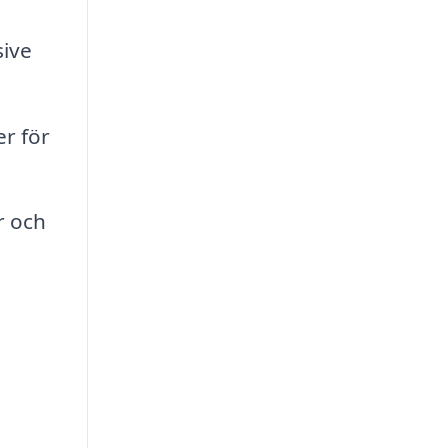
sive
r för
r och