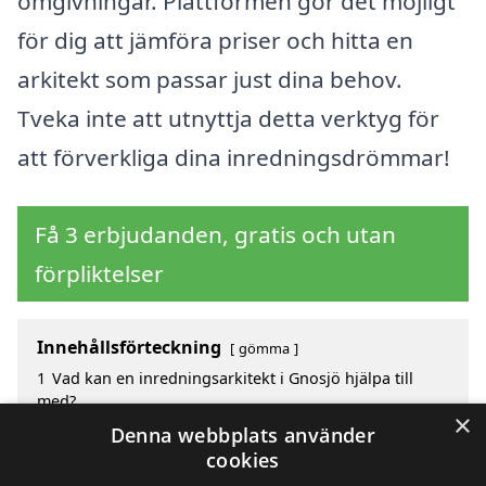
omgivningar. Plattformen gör det möjligt
för dig att jämföra priser och hitta en
arkitekt som passar just dina behov.
Tveka inte att utnyttja detta verktyg för
att förverkliga dina inredningsdrömmar!
Få 3 erbjudanden, gratis och utan
förpliktelser
Innehållsförteckning
gömma
1
Vad kan en inredningsarkitekt i Gnosjö hjälpa till
med?
×
2
Fördelar med att välja inredningsarkitekt i Gnosjö
Denna webbplats använder
3
Sök efter en skicklig inredningsarkitekt i de
cookies
omgivande städerna Gnosjö