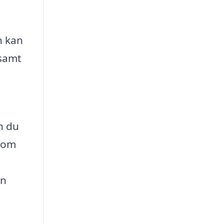
n kan
 samt
n du
t om
an