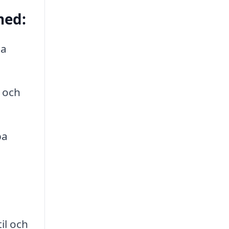
med:
na
 och
pa
il och