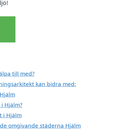
jö!
älpa till med?
ningsarkitekt kan bidra med:
 Hjälm
 i Hjälm?
t i Hjälm
 i de omgivande städerna Hjälm