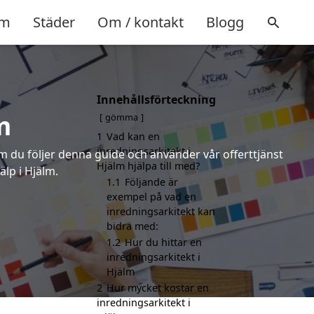
m
Städer
Om / kontakt
Blogg
Innehållsförteckning
m
gömma
1
Vad kan en
inredningsarkitekt i
om du följer denna guide och använder vår offerttjänst
Hjälm hjälpa till med?
älp i Hjälm.
1.1
Följande är
exempel på vad en
inredningsarkitekt kan
bidra med:
1.2
Hur du hittar en
inredningsarkitekt i
Hjälm
2
Hur mycket kostar en
inredningsarkitekt i