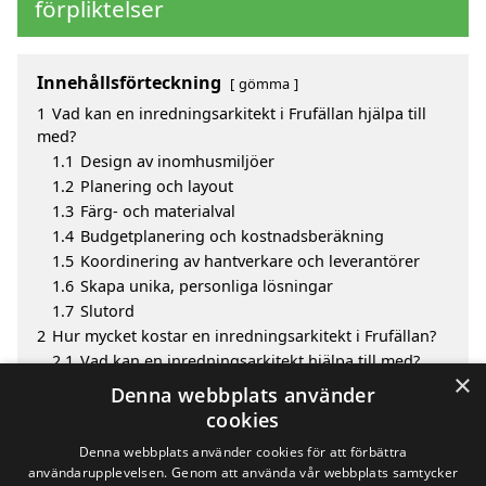
förpliktelser
Innehållsförteckning
gömma
1
Vad kan en inredningsarkitekt i Frufällan hjälpa till
med?
1.1
Design av inomhusmiljöer
1.2
Planering och layout
1.3
Färg- och materialval
1.4
Budgetplanering och kostnadsberäkning
1.5
Koordinering av hantverkare och leverantörer
1.6
Skapa unika, personliga lösningar
1.7
Slutord
2
Hur mycket kostar en inredningsarkitekt i Frufällan?
2.1
Vad kan en inredningsarkitekt hjälpa till med?
×
3
Fördelar med att välja inredningsarkitekt i Frufällan
Denna webbplats använder
4
Sök efter en skicklig inredningsarkitekt i de
cookies
omgivande städerna Frufällan
Denna webbplats använder cookies för att förbättra
användarupplevelsen. Genom att använda vår webbplats samtycker