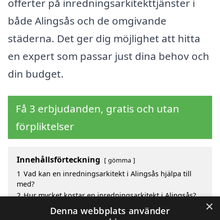
offerter på inredningsarkitekttjänster i
både Alingsås och de omgivande
städerna. Det ger dig möjlighet att hitta
en expert som passar just dina behov och
din budget.
Få 3 erbjudanden, gratis och utan
förpliktelser
Innehållsförteckning
gömma
1
Vad kan en inredningsarkitekt i Alingsås hjälpa till
med?
2
Hur mycket kostar en inredningsarkitekt i Alingsås?
×
3
Fördelar med att välja inredningsarkitekt i Alingsås
Denna webbplats använder
4
Sök efter en skicklig inredningsarkitekt i de