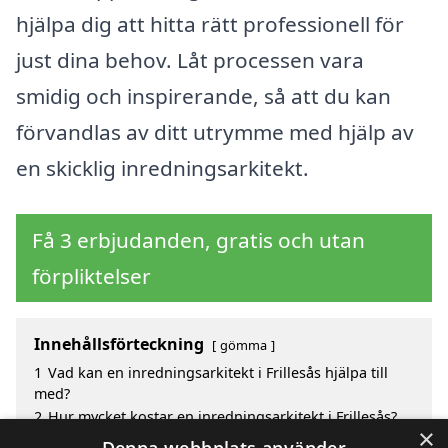
hjälpa dig att hitta rätt professionell för
just dina behov. Låt processen vara
smidig och inspirerande, så att du kan
förvandlas av ditt utrymme med hjälp av
en skicklig inredningsarkitekt.
Få 3 erbjudanden, gratis och utan
förpliktelser
Innehållsförteckning
gömma
1
Vad kan en inredningsarkitekt i Frillesås hjälpa till
med?
2
Hur mycket kostar en inredningsarkitekt i Frillesås?
×
3
Fördelar med att välja inredningsarkitekt i Frillesås