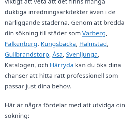
viktigt att veta att det finns många
duktiga inredningsarkitekter även i de
närliggande städerna. Genom att bredda
din sökning till städer som
Varberg
,
Falkenberg
,
Kungsbacka
,
Halmstad
,
Gullbrandstorp
,
Åsa
,
Svenljunga
,
Katalogen, och
Härryda
kan du öka dina
chanser att hitta rätt professionell som
passar just dina behov.
Här är några fördelar med att utvidga din
sökning: