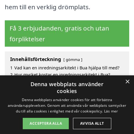
hem till en verklig drömplats.
Få 3 erbjudanden, gratis och utan
förpliktelser
Innehållsförteckning
gömma
1
Vad kan en inredningsarkitekt i Bua hjälpa till med?
2
Hur mycket kostar en inredningsarkitekt i Bua?
×
3
Fördelar med att välja inredningsarkitekt i Bua
Denna webbplats använder
4
Sök efter en skicklig inredningsarkitekt i de
cookies
omgivande städerna Bua
Denna webbplats använder cookies för att förbättra
användarupplevelsen. Genom att använda vår webbplats samtycker
du till alla cookies i enlighet med vår cookiepolicy.
Läs mer
Copyright 2026 - Pilanto Aps
ACCEPTERA ALLA
AVVISA ALLT
Hem
Om / kontakt
Blogg
Webbplatskarta
Villkor