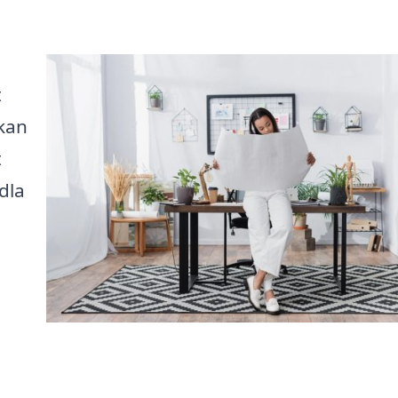
t
 kan
t
dla