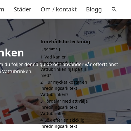
m
Städer
Om / kontakt
Blogg
Innehållsförteckning
inken
gömma
1
Vad kan en
inredningsarkitekt i
om du följer denna guide och använder vår offerttjänst
Vattubrinken hjälpa till
i Vattubrinken.
med?
2
Hur mycket kostar en
inredningsarkitekt i
Vattubrinken?
3
Fördelar med att välja
inredningsarkitekt i
Vattubrinken
4
Sök efter en skicklig
inredningsarkitekt i