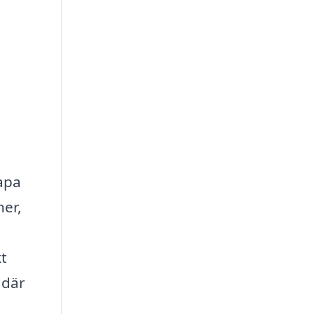
kapa
ner,
kt
 där