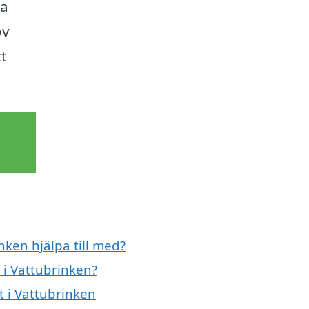
ta
ov
tt
nken hjälpa till med?
 i Vattubrinken?
t i Vattubrinken