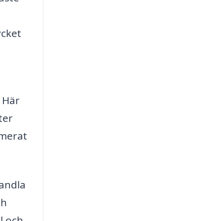
ycket
. Här
ter
rmerat
vandla
ch
l och