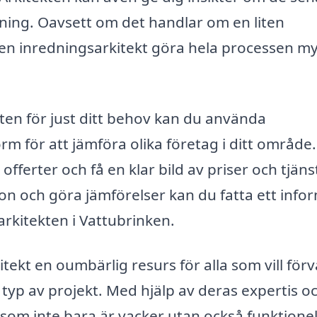
ning. Oavsett om det handlar om en liten
n en inredningsarkitekt göra hela processen m
kten för just ditt behov kan du använda
rm för att jämföra olika företag i ditt område
fferter och få en klar bild av priser och tjäns
n och göra jämförelser kan du fatta ett info
arkitekten i Vattubrinken.
ekt en oumbärlig resurs för alla som vill för
typ av projekt. Med hjälp av deras expertis o
 som inte bara är vacker utan också funktionel