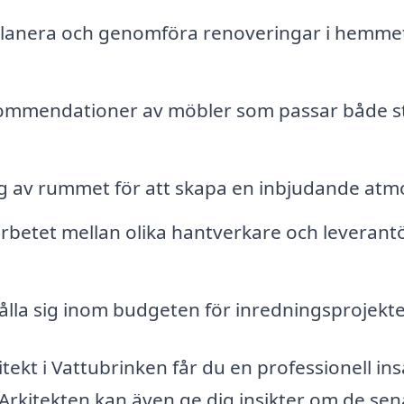
planera och genomföra renoveringar i hemmet
ommendationer av möbler som passar både st
ing av rummet för att skapa en inbjudande atmo
rbetet mellan olika hantverkare och leverant
ålla sig inom budgeten för inredningsprojekte
kt i Vattubrinken får du en professionell ins
. Arkitekten kan även ge dig insikter om de se