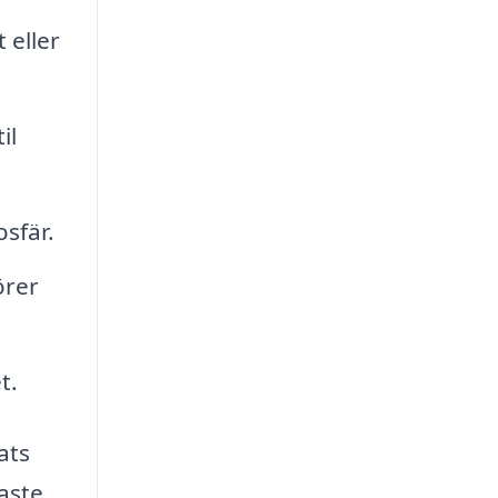
 eller
il
sfär.
örer
t.
ats
naste