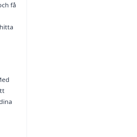
och få
hitta
 Med
tt
 dina