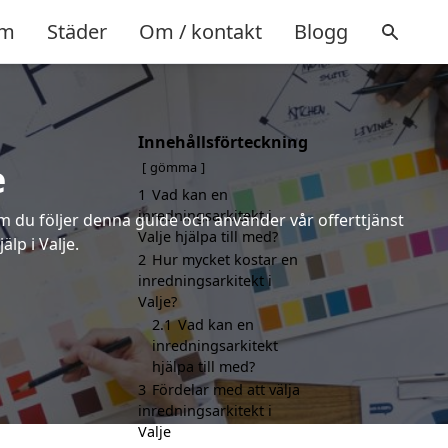
m
Städer
Om / kontakt
Blogg
Innehållsförteckning
e
gömma
1
Vad kan en
inredningsarkitekt i
om du följer denna guide och använder vår offerttjänst
Valje hjälpa till med?
lp i Valje.
2
Hur mycket kostar en
inredningsarkitekt i
Valje?
2.1
Vad kan en
inredningsarkitekt
hjälpa till med?
3
Fördelar med att välja
inredningsarkitekt i
Valje