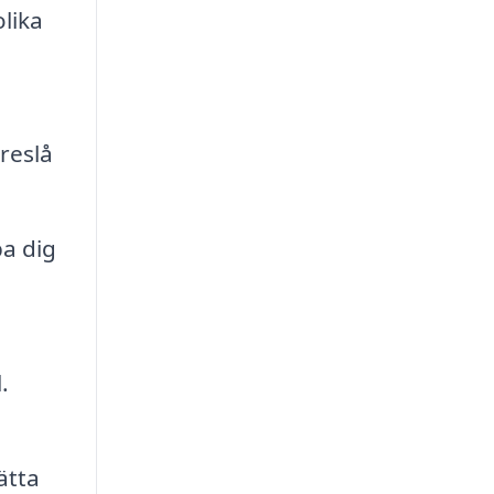
lika
reslå
pa dig
.
ätta