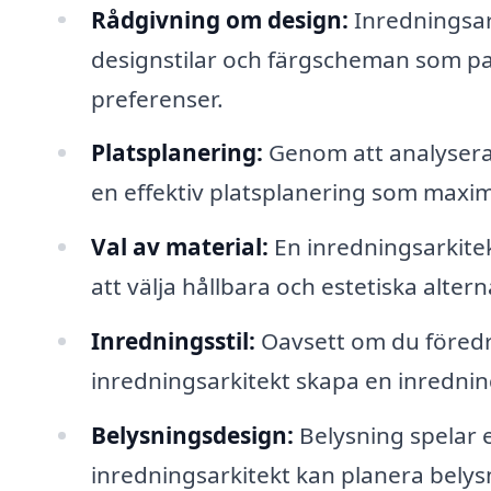
Rådgivning om design:
Inredningsar
designstilar och färgscheman som pa
preferenser.
Platsplanering:
Genom att analysera 
en effektiv platsplanering som maxi
Val av material:
En inredningsarkitek
att välja hållbara och estetiska alte
Inredningsstil:
Oavsett om du föredra
inredningsarkitekt skapa en inredning
Belysningsdesign:
Belysning spelar e
inredningsarkitekt kan planera belysn