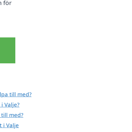
n för
lpa till med?
i Valje?
till med?
 i Valje