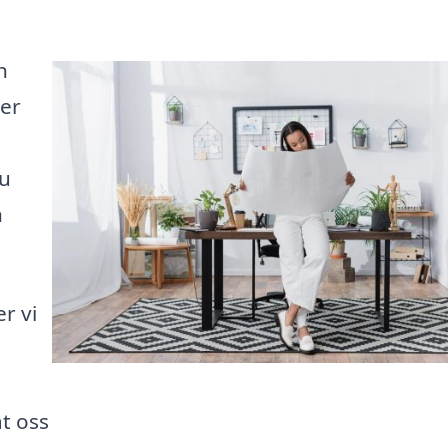
n
ler
du
h
r vi
åt oss