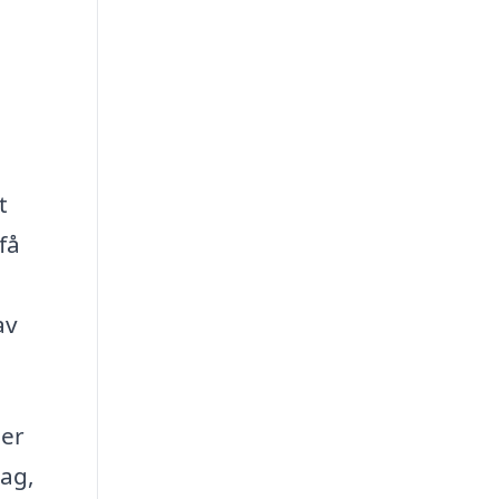
t
få
av
per
rag,