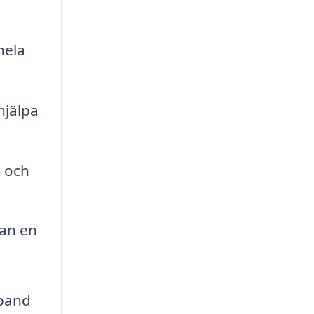
hela
hjälpa
n och
kan en
mband