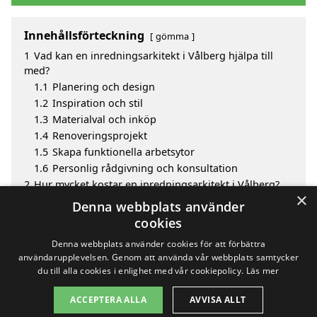
Innehållsförteckning
gömma
1
Vad kan en inredningsarkitekt i Vålberg hjälpa till
med?
1.1
Planering och design
1.2
Inspiration och stil
1.3
Materialval och inköp
1.4
Renoveringsprojekt
1.5
Skapa funktionella arbetsytor
1.6
Personlig rådgivning och konsultation
2
Hur mycket kostar en inredningsarkitekt i Vålberg?
×
3
Fördelar med att välja inredningsarkitekt i Vålberg
Denna webbplats använder
4
Sök efter en skicklig inredningsarkitekt i de
cookies
omgivande städerna Vålberg
Denna webbplats använder cookies för att förbättra
användarupplevelsen. Genom att använda vår webbplats samtycker
du till alla cookies i enlighet med vår cookiepolicy.
Läs mer
Copyright 2026 - Pilanto Aps
ACCEPTERA ALLA
AVVISA ALLT