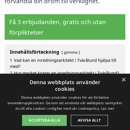
förvandla din dröm till verklighet.
Få 3 erbjudanden, gratis och utan
förpliktelser
Innehållsförteckning
gömma
1
Vad kan en inredningsarkitekt i Tvärålund hjälpa till
med?
2
Hur mycket kostar en inredningsarkitekt i Tvärålund?
×
3
Fördelar med att välja inredningsarkitekt i Tvärålund
Denna webbplats använder
4
Sök efter en skicklig inredningsarkitekt i de
cookies
omgivande städerna Tvärålund
Denna webbplats använder cookies för att förbättra
användarupplevelsen. Genom att använda vår webbplats samtycker
du till alla cookies i enlighet med vår cookiepolicy.
Läs mer
Copyright 2026 - Pilanto Aps
ACCEPTERA ALLA
AVVISA ALLT
Hem
Om / kontakt
Blogg
Webbplatskarta
Villkor