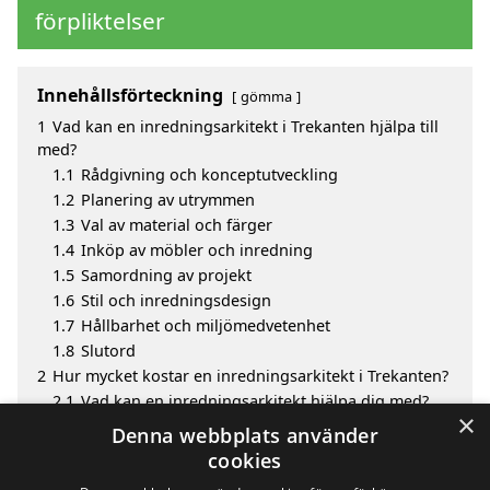
förpliktelser
Innehållsförteckning
gömma
1
Vad kan en inredningsarkitekt i Trekanten hjälpa till
med?
1.1
Rådgivning och konceptutveckling
1.2
Planering av utrymmen
1.3
Val av material och färger
1.4
Inköp av möbler och inredning
1.5
Samordning av projekt
1.6
Stil och inredningsdesign
1.7
Hållbarhet och miljömedvetenhet
1.8
Slutord
2
Hur mycket kostar en inredningsarkitekt i Trekanten?
2.1
Vad kan en inredningsarkitekt hjälpa dig med?
×
3
Fördelar med att välja inredningsarkitekt i Trekanten
Denna webbplats använder
4
Sök efter en skicklig inredningsarkitekt i de
cookies
omgivande städerna Trekanten