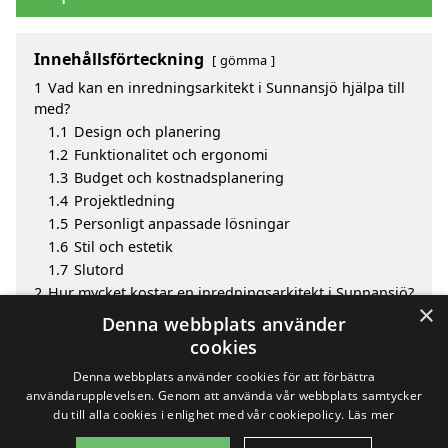
Innehållsförteckning
gömma
1
Vad kan en inredningsarkitekt i Sunnansjö hjälpa till
med?
1.1
Design och planering
1.2
Funktionalitet och ergonomi
1.3
Budget och kostnadsplanering
1.4
Projektledning
1.5
Personligt anpassade lösningar
1.6
Stil och estetik
1.7
Slutord
2
Hur mycket kostar en inredningsarkitekt i Sunnansjö?
×
3
Fördelar med att välja inredningsarkitekt i Sunnansjö
Denna webbplats använder
4
Sök efter en skicklig inredningsarkitekt i de
cookies
omgivande städerna till Sunnansjö
Denna webbplats använder cookies för att förbättra
användarupplevelsen. Genom att använda vår webbplats samtycker
du till alla cookies i enlighet med vår cookiepolicy.
Läs mer