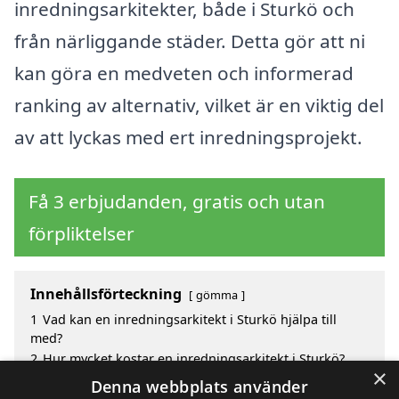
inredningsarkitekter, både i Sturkö och
från närliggande städer. Detta gör att ni
kan göra en medveten och informerad
ranking av alternativ, vilket är en viktig del
av att lyckas med ert inredningsprojekt.
Få 3 erbjudanden, gratis och utan
förpliktelser
Innehållsförteckning
gömma
1
Vad kan en inredningsarkitekt i Sturkö hjälpa till
med?
2
Hur mycket kostar en inredningsarkitekt i Sturkö?
×
3
Fördelar med att välja inredningsarkitekt i Sturkö
Denna webbplats använder