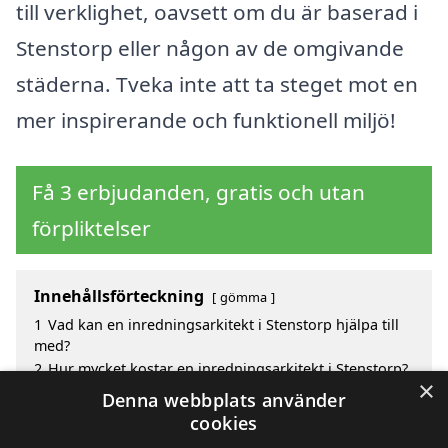
till verklighet, oavsett om du är baserad i
Stenstorp eller någon av de omgivande
städerna. Tveka inte att ta steget mot en
mer inspirerande och funktionell miljö!
Få 3 erbjudanden, gratis och utan
förpliktelser
Innehållsförteckning
gömma
1
Vad kan en inredningsarkitekt i Stenstorp hjälpa till
med?
2
Hur mycket kostar en inredningsarkitekt i Stenstorp?
×
3
Fördelar med att välja inredningsarkitekt i Stenstorp
Denna webbplats använder
4
Sök efter en skicklig inredningsarkitekt i de
cookies
omgivande städerna Stenstorp