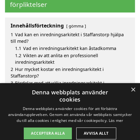
förpliktelser
Innehållsförteckning
gömma
1
Vad kan en inredningsarkitekt i Staffanstorp hjälpa
till med?
1.1
Vad en inredningsarkitekt kan åstadkomma
1.2
Vikten av att anlita en professionell
inredningsarkitekt
2
Hur mycket kostar en inredningsarkitekt i
Staffanstorp?
3
Fördelar med att välja inredningsarkitekt i
×
Staffanstorp
Denna webbplats använder
4
Sök efter en skicklig inredningsarkitekt i de
cookies
omgivande städerna Staffanstorp
Denna webbplats använder cookies för att förbättra
användarupplevelsen. Genom att använda vår webbplats samtycker
du till alla cookies i enlighet med vår cookiepolicy.
Läs mer
Copyright 2026 - Pilanto Aps
ACCEPTERA ALLA
AVVISA ALLT