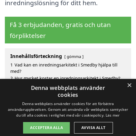
inredningslösning för ditt hem.
Få 3 erbjudanden, gratis och utan
förpliktelser
Innehållsförteckning
gömma
1
Vad kan en inredningsarkitekt i Smedby hjälpa till
med?
2
Hur mycket kostar en inredningsarkitekt i Smedby?
×
3
Fördelar med att välja inredningsarkitekt i Smedby
Denna webbplats använder
4
Sök efter en skicklig inredningsarkitekt i de
cookies
omgivande städerna Smedby
Denna webbplats använder cookies för att förbättra
användarupplevelsen. Genom att använda vår webbplats samtycker
du till alla cookies i enlighet med vår cookiepolicy.
Läs mer
Copyright 2026 - Pilanto Aps
ACCEPTERA ALLA
AVVISA ALLT
Hem
Om / kontakt
Blogg
Webbplatskarta
Villkor