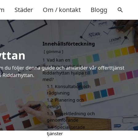
m
Städer
Om / kontakt
Blogg
Innehållsförteckning
yttan
gömma
1
Vad kan en
inredningsarkitekt i
om du följer denna guide och använder vår offerttjänst
Riddarhyttan hjälpa till
i Riddarhyttan.
med?
1.1
Konsultation och
rådgivning
1.2
Planering och
design
1.3
Projektledning och
genomförande
1.4
Specialiserade
tjänster