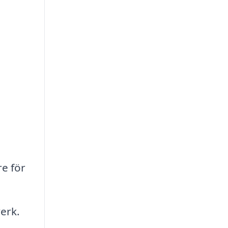
re för
erk.