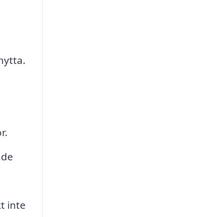
nytta.
r.
nde
t inte