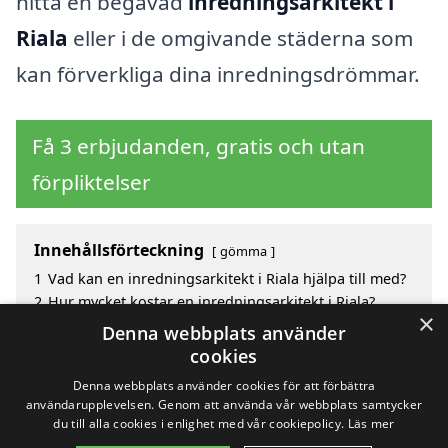
hitta en begåvad
inredningsarkitekt i
Riala
eller i de omgivande städerna som
kan förverkliga dina inredningsdrömmar.
Få 3 erbjudanden, gratis och utan
förpliktelser
Innehållsförteckning
gömma
1
Vad kan en inredningsarkitekt i Riala hjälpa till med?
2
Hur mycket kostar en inredningsarkitekt i Riala?
×
3
Fördelar med att välja inredningsarkitekt i Riala
Denna webbplats använder
4
Sök efter en skicklig inredningsarkitekt i de
cookies
omgivande städerna Riala
Denna webbplats använder cookies för att förbättra
användarupplevelsen. Genom att använda vår webbplats samtycker
du till alla cookies i enlighet med vår cookiepolicy.
Läs mer