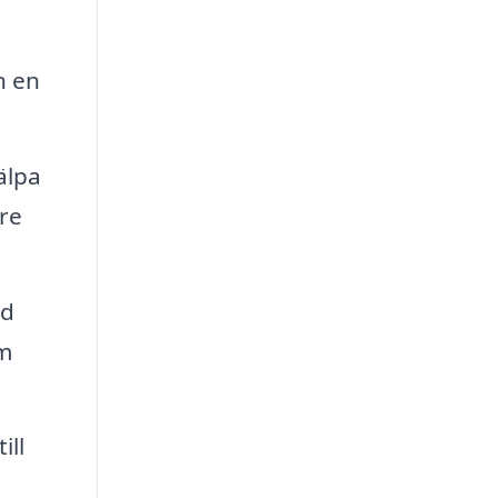
n en
älpa
dre
ed
om
ill