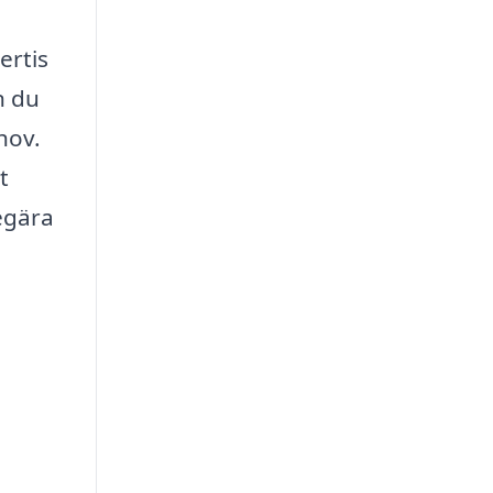
ertis
n du
hov.
t
egära