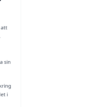
 att
.
a sin
kring
et i