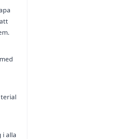
kapa
att
hem.
a med
terial
i alla