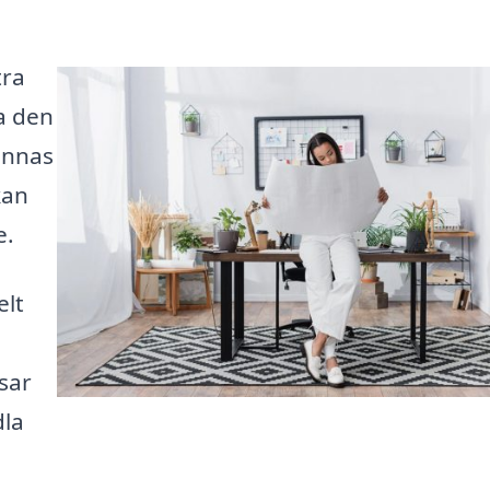
tra
a den
ännas
kan
e.
elt
sar
dla