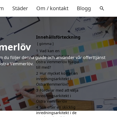
m
Städer
Om / kontakt
Blogg
Innehållsförteckning
mmerlöv
gömma
1
Vad kan en
inredningsarkitekt i
om du följer denna guide och använder vår offerttjänst
Östra Vemmerlöv hjälpa
 Östra Vemmerlöv.
till med?
2
Hur mycket kostar en
inredningsarkitekt i
Östra Vemmerlöv?
3
Fördelar med att välja
inredningsarkitekt i
Östra Vemmerlöv
4
Sök efter en skicklig
inredningsarkitekt i de