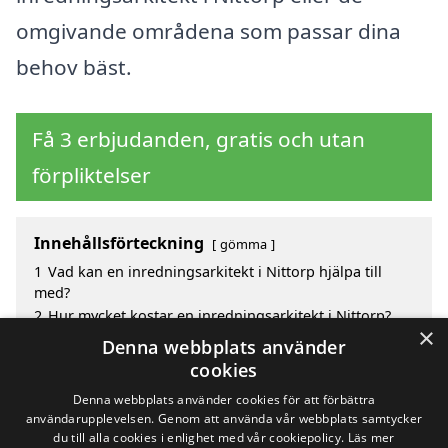
omgivande områdena som passar dina
behov bäst.
Få 3 erbjudanden, gratis och utan
förpliktelser
Innehållsförteckning
gömma
1
Vad kan en inredningsarkitekt i Nittorp hjälpa till
med?
2
Hur mycket kostar en inredningsarkitekt i Nittorp?
×
3
Fördelar med att välja inredningsarkitekt i Nittorp
Denna webbplats använder
4
Sök efter en skicklig inredningsarkitekt i de
cookies
omgivande städerna Nittorp
Denna webbplats använder cookies för att förbättra
användarupplevelsen. Genom att använda vår webbplats samtycker
du till alla cookies i enlighet med vår cookiepolicy.
Läs mer