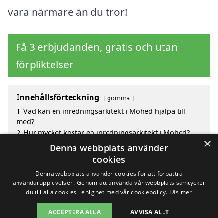
vara närmare än du tror!
Få 3 erbjudanden, gratis och utan
förpliktelser
Innehållsförteckning
gömma
1
Vad kan en inredningsarkitekt i Mohed hjälpa till
med?
2
Hur mycket kostar en inredningsarkitekt i Mohed?
×
3
Fördelar med att välja inredningsarkitekt i Mohed
Denna webbplats använder
4
Sök efter en skicklig inredningsarkitekt i de
cookies
omgivande städerna Mohed
Denna webbplats använder cookies för att förbättra
användarupplevelsen. Genom att använda vår webbplats samtycker
du till alla cookies i enlighet med vår cookiepolicy.
Läs mer
Copyright 2026 - Pilanto Aps
ACCEPTERA ALLA
AVVISA ALLT