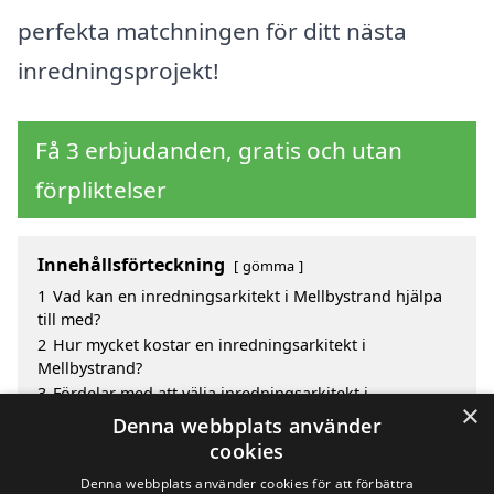
perfekta matchningen för ditt nästa
inredningsprojekt!
Få 3 erbjudanden, gratis och utan
förpliktelser
Innehållsförteckning
gömma
1
Vad kan en inredningsarkitekt i Mellbystrand hjälpa
till med?
2
Hur mycket kostar en inredningsarkitekt i
Mellbystrand?
3
Fördelar med att välja inredningsarkitekt i
×
Mellbystrand
Denna webbplats använder
4
Sök efter en skicklig inredningsarkitekt i de
cookies
omgivande städerna till Mellbystrand
Denna webbplats använder cookies för att förbättra