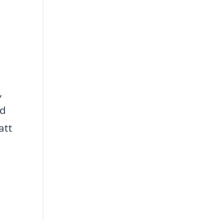
,
ed
att