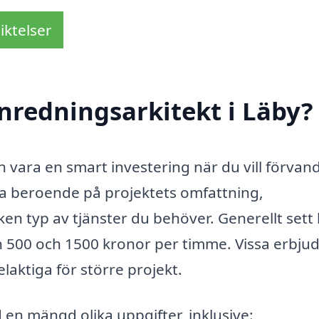
iktelser
nredningsarkitekt i Läby?
an vara en smart investering när du vill förvan
era beroende på projektets omfattning,
ken typ av tjänster du behöver. Generellt sett
n 500 och 1500 kronor per timme. Vissa erbju
aktiga för större projekt.
 en mängd olika uppgifter, inklusive: