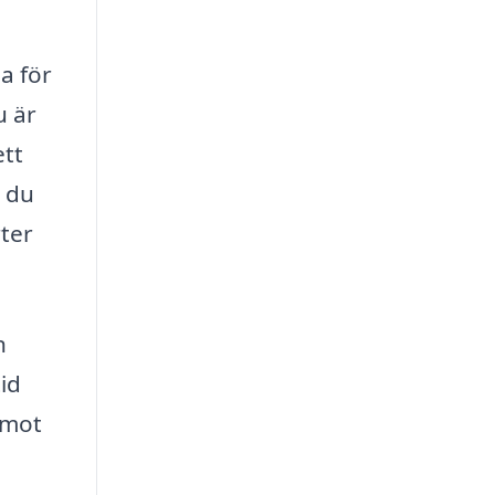
a för
u är
ett
n du
rter
n
id
 mot