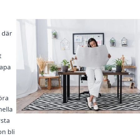
 där
t
kapa
öra
nella
rsta
n bli