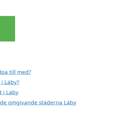
lpa till med?
 i Läby?
t i Läby
 i de omgivande städerna Läby