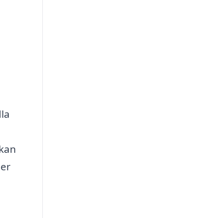
dla
 kan
der