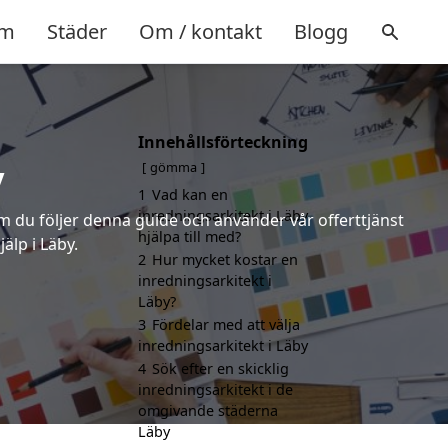
m
Städer
Om / kontakt
Blogg
Innehållsförteckning
y
gömma
1
Vad kan en
inredningsarkitekt i Läby
om du följer denna guide och använder vår offerttjänst
hjälpa till med?
älp i Läby.
2
Hur mycket kostar en
inredningsarkitekt i
Läby?
3
Fördelar med att välja
inredningsarkitekt i Läby
4
Sök efter en skicklig
inredningsarkitekt i de
omgivande städerna
Läby