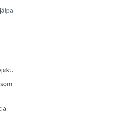
jälpa
jekt.
r som
uda