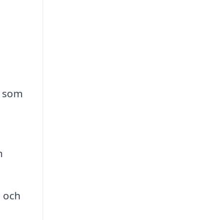
r som
h
a och