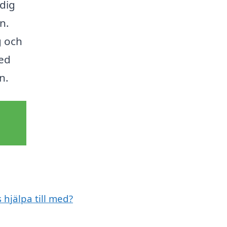
dig
n.
g och
med
n.
 hjälpa till med?