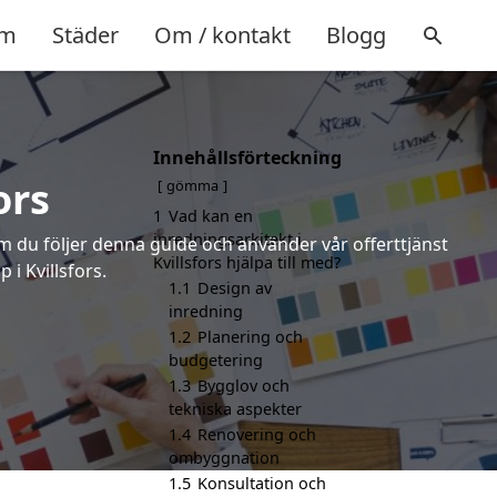
m
Städer
Om / kontakt
Blogg
Innehållsförteckning
ors
gömma
1
Vad kan en
inredningsarkitekt i
om du följer denna guide och använder vår offerttjänst
Kvillsfors hjälpa till med?
 i Kvillsfors.
1.1
Design av
inredning
1.2
Planering och
budgetering
1.3
Bygglov och
tekniska aspekter
1.4
Renovering och
ombyggnation
1.5
Konsultation och