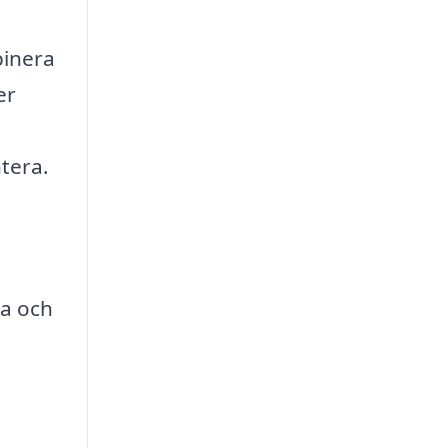
binera
er
tera.
la och