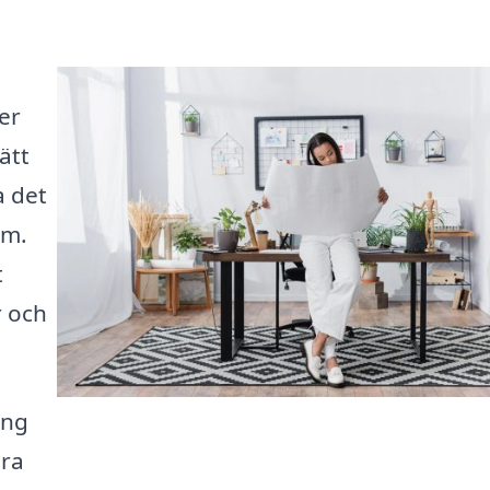
er
ätt
a det
om.
t
r och
ing
åra