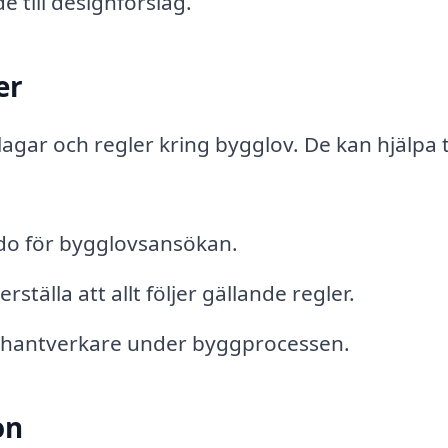
 till designförslag.
er
lagar och regler kring bygglov. De kan hjälpa ti
edo för bygglovsansökan.
tälla att allt följer gällande regler.
hantverkare under byggprocessen.
on