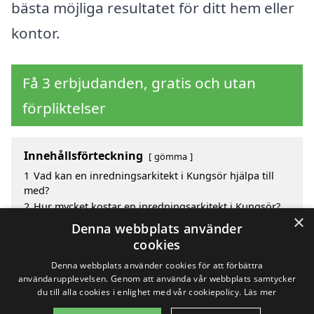
bästa möjliga resultatet för ditt hem eller
kontor.
Få 3 erbjudanden, gratis och utan
förpliktelser
Innehållsförteckning
gömma
1
Vad kan en inredningsarkitekt i Kungsör hjälpa till
med?
2
Hur mycket kostar en inredningsarkitekt i Kungsör?
×
3
Fördelar med att välja inredningsarkitekt i Kungsör
Denna webbplats använder
4
Sök efter en skicklig inredningsarkitekt i de
cookies
omgivande städerna Kungsör
Denna webbplats använder cookies för att förbättra
användarupplevelsen. Genom att använda vår webbplats samtycker
du till alla cookies i enlighet med vår cookiepolicy.
Läs mer