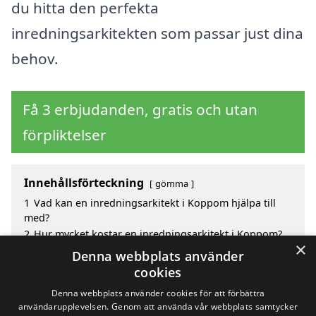
du hitta den perfekta
inredningsarkitekten som passar just dina
behov.
Få 3 erbjudanden, gratis och utan
förpliktelser
Innehållsförteckning
gömma
1
Vad kan en inredningsarkitekt i Koppom hjälpa till
med?
2
Hur mycket kostar en inredningsarkitekt i Koppom?
×
3
Fördelar med att välja inredningsarkitekt i Koppom
Denna webbplats använder
4
Sök efter en skicklig inredningsarkitekt i de
cookies
omgivande städerna Koppom
Denna webbplats använder cookies för att förbättra
användarupplevelsen. Genom att använda vår webbplats samtycker