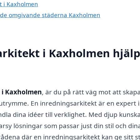
kt i Kaxholmen
t i de omgivande städerna Kaxholmen
rkitekt i Kaxholmen hjäl
t i Kaxholmen
, är du på rätt väg mot att skapa
de utrymme. En inredningsarkitekt är en expert
ndla dina idéer till verklighet. Med djup kuns
rsy lösningar som passar just din stil och din
ådena där en inredningsarkitekt kan ge sitt s