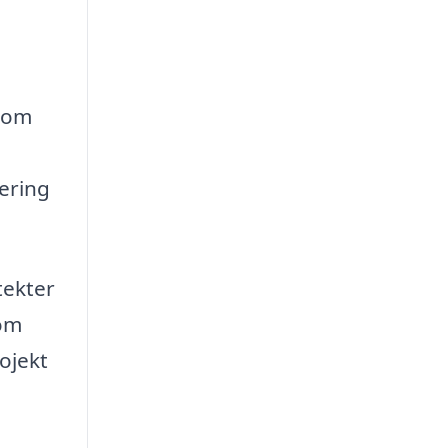
t om
tering
tekter
 om
ojekt