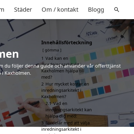
m
Städer
Om / kontakt
Blogg
Innehållsförteckning
lmen
gömma
1
Vad kan en
inredningsarkitekt i
om du följer denna guide och använder vår offerttjänst
Kaxholmen hjälpa till
p i Kaxholmen.
med?
2
Hur mycket kostar en
inredningsarkitekt i
Kaxholmen?
2.1
Vad en
inredningsarkitekt kan
hjälpa dig med:
3
Fördelar med att välja
inredningsarkitekt i