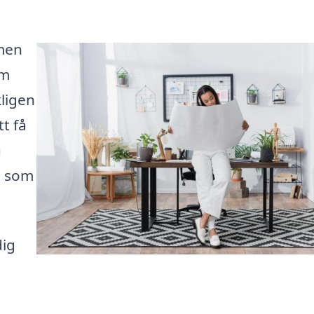
lmen
em
kligen
t få
u
ö som
dig