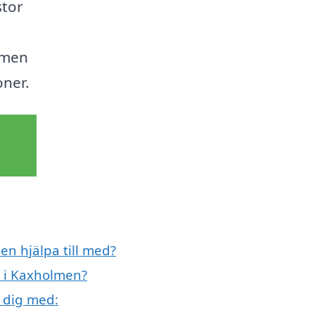
stor
lmen
oner.
en hjälpa till med?
t i Kaxholmen?
 dig med: