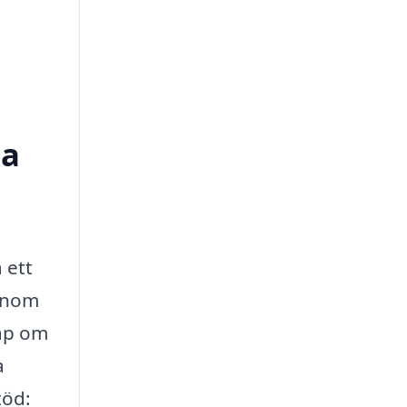
pa
 ett
 inom
kap om
a
töd: