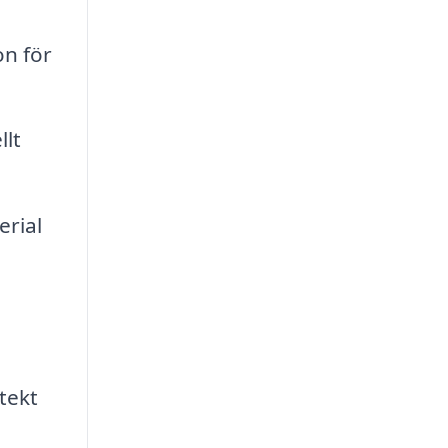
on för
llt
erial
tekt