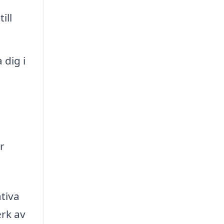
ill
 dig i
r
ativa
erk av