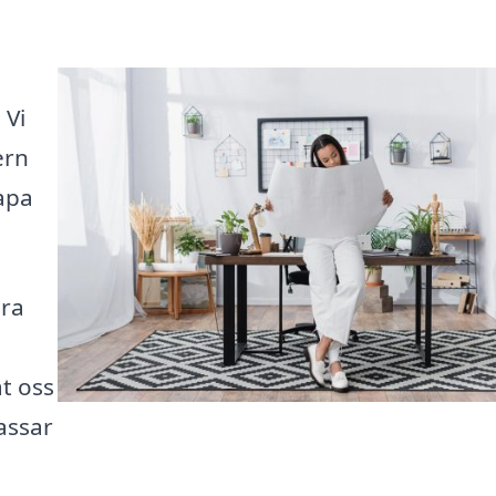
 Vi
ern
apa
ära
åt oss
passar