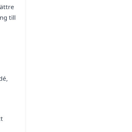
ättre
g till
e
dé,
t