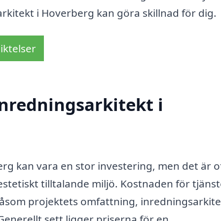
kitekt i Hoverberg kan göra skillnad för dig.
iktelser
nredningsarkitekt i
erg kan vara en stor investering, men det är o
estetiskt tilltalande miljö. Kostnaden för tjäns
 såsom projektets omfattning, inredningsarkit
enerellt sett ligger priserna för en