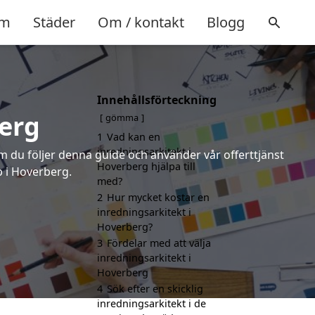
m
Städer
Om / kontakt
Blogg
Innehållsförteckning
berg
gömma
1
Vad kan en
inredningsarkitekt i
om du följer denna guide och använder vår offerttjänst
Hoverberg hjälpa till
p i Hoverberg.
med?
2
Hur mycket kostar en
inredningsarkitekt i
Hoverberg?
3
Fördelar med att välja
inredningsarkitekt i
Hoverberg
4
Sök efter en skicklig
inredningsarkitekt i de