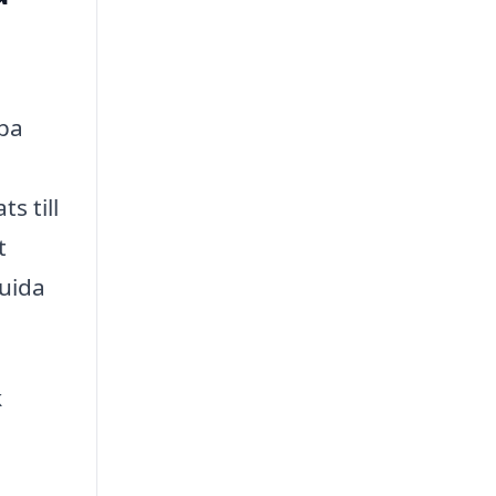
apa
s till
t
guida
k