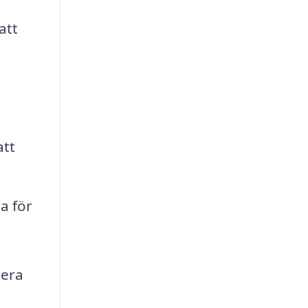
att
att
a för
nera