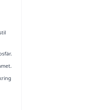
til
sfär.
mmet.
kring