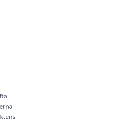
fta
terna
ektens