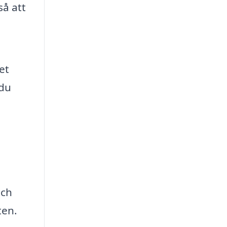
så att
et
 du
och
ten.