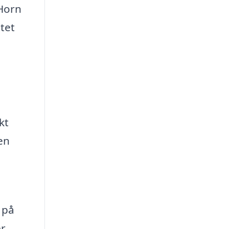
 Horn
tet
.
kt
en
 på
er