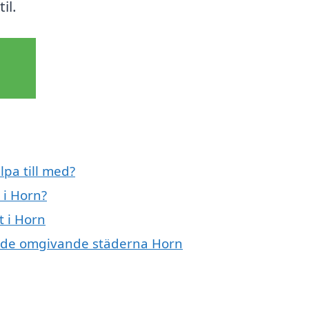
il.
lpa till med?
 i Horn?
t i Horn
t i de omgivande städerna Horn