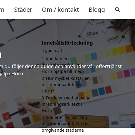
m
Städer
Om / kontakt
Blogg
Innehållsförteckning
n
gömma
1
Vad kan en
inredningsarkitekt i
om du följer denna guide och använder vår offerttjänst
Horn hjälpa till med?
älp i Horn.
2
Hur mycket kostar en
inredningsarkitekt i
Horn?
3
Fördelar med att välja
inredningsarkitekt i
Horn
4
Sök efter en skicklig
inredningsarkitekt i de
omgivande städerna