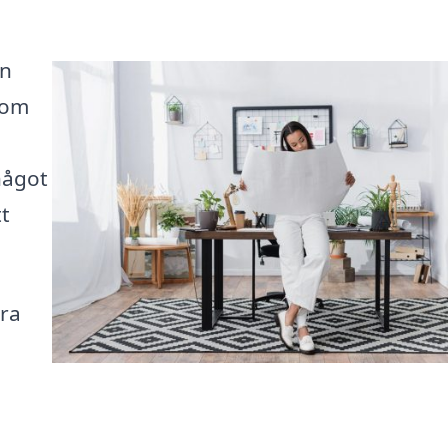
an
m om
 något
tt
era