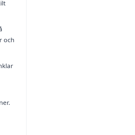
lt
å
r och
nklar
ner.