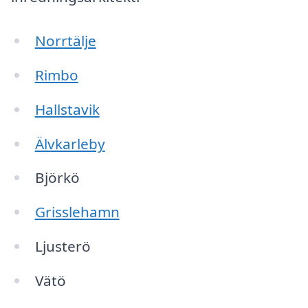
Norrtälje
Rimbo
Hallstavik
Älvkarleby
Björkö
Grisslehamn
Ljusterö
Vätö