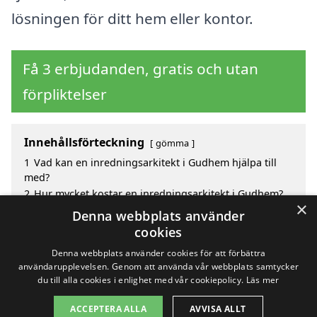
lösningen för ditt hem eller kontor.
Få 3 erbjudanden, gratis och utan
förpliktelser
Innehållsförteckning
gömma
1
Vad kan en inredningsarkitekt i Gudhem hjälpa till
med?
2
Hur mycket kostar en inredningsarkitekt i Gudhem?
×
3
Fördelar med att välja inredningsarkitekt i Gudhem
Denna webbplats använder
4
Sök efter en skicklig inredningsarkitekt i de
cookies
omgivande städerna Gudhem
Denna webbplats använder cookies för att förbättra
användarupplevelsen. Genom att använda vår webbplats samtycker
du till alla cookies i enlighet med vår cookiepolicy.
Läs mer
Copyright 2026 - Pilanto Aps
ACCEPTERA ALLA
AVVISA ALLT