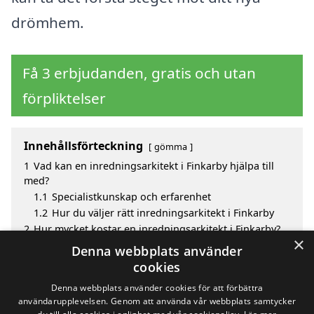
drömhem.
Få 3 erbjudanden, gratis och utan
förpliktelser
Innehållsförteckning
gömma
1
Vad kan en inredningsarkitekt i Finkarby hjälpa till
med?
1.1
Specialistkunskap och erfarenhet
1.2
Hur du väljer rätt inredningsarkitekt i Finkarby
2
Hur mycket kostar en inredningsarkitekt i Finkarby?
×
3
Fördelar med att välja inredningsarkitekt i Finkarby
Denna webbplats använder
4
Sök efter en skicklig inredningsarkitekt i de
cookies
omgivande städerna Finkarby
Denna webbplats använder cookies för att förbättra
användarupplevelsen. Genom att använda vår webbplats samtycker