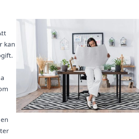
Att
r kan
ift.
na
som
 en
ter