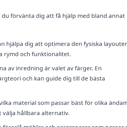
n du förvänta dig att få hjälp med bland annat
n hjälpa dig att optimera den fysiska layoute
a rymd och funktionalitet.
a av inredning är valet av färger. En
gteori och kan guide dig till de bästa
ka material som passar bäst för olika ändam
t välja hållbara alternativ.
n föreslå möbler och accessoarer som passar 