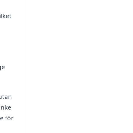
ilket
ge
 utan
anke
e för