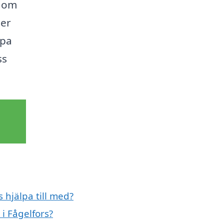
t om
ler
lpa
ss
 hjälpa till med?
i Fågelfors?