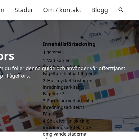
m
Städer
Om / kontakt
Blogg
Innehållsförteckning
ors
gömma
1
Vad kan en
inredningsarkitekt i
om du följer denna guide och använder vår offerttjänst
Fågelfors hjälpa till med?
p i Fågelfors.
2
Hur mycket kostar en
inredningsarkitekt i
Fågelfors?
3
Fördelar med att välja
inredningsarkitekt i
Fågelfors
4
Sök efter en skicklig
inredningsarkitekt i de
omgivande städerna