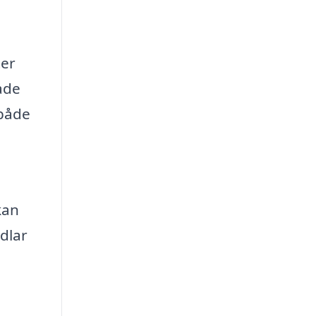
ter
ade
 både
kan
ndlar