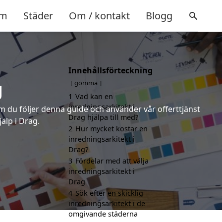
m
Städer
Om / kontakt
Blogg
Innehållsförteckning
g
gömma
1
Vad kan en
inredningsarkitekt i
om du följer denna guide och använder vår offerttjänst
Drag hjälpa till med?
älp i Drag.
2
Hur mycket kostar en
inredningsarkitekt i
Drag?
3
Fördelar med att välja
inredningsarkitekt i
Drag
4
Sök efter en skicklig
inredningsarkitekt i de
omgivande städerna