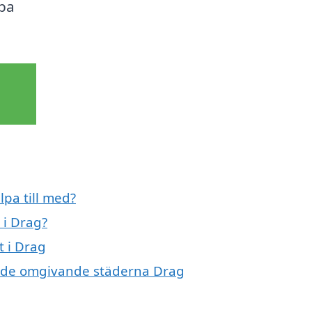
lpa
lpa till med?
 i Drag?
t i Drag
t i de omgivande städerna Drag