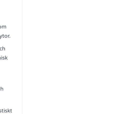
nom
ytor.
och
nisk
ch
tiskt