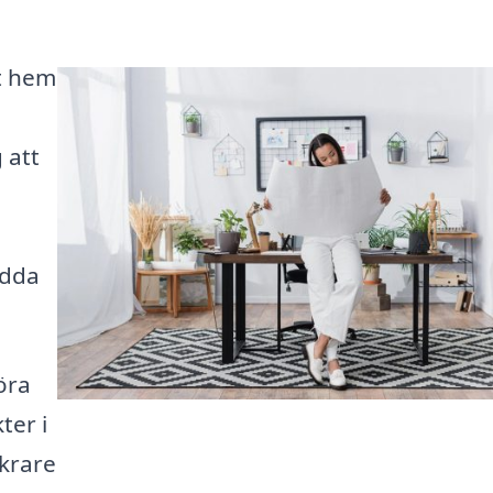
lt hem
 att
ydda
öra
ter i
ckrare