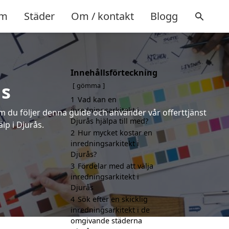
m
Städer
Om / kontakt
Blogg
Innehållsförteckning
ås
gömma
1
Vad kan en
inredningsarkitekt i
om du följer denna guide och använder vår offerttjänst
Djurås hjälpa till med?
lp i Djurås.
2
Hur mycket kostar en
inredningsarkitekt i
Djurås?
3
Fördelar med att välja
inredningsarkitekt i
Djurås
4
Sök efter en skicklig
inredningsarkitekt i de
omgivande städerna