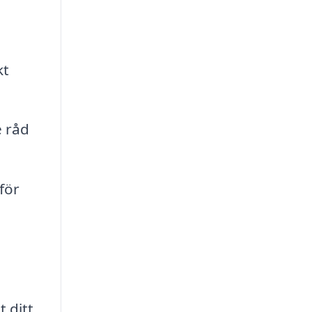
kt
e råd
för
 ditt