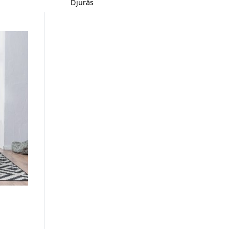
Djurås