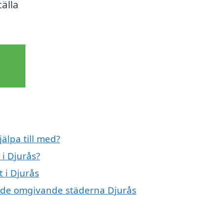
älla
älpa till med?
 i Djurås?
t i Djurås
 i de omgivande städerna Djurås