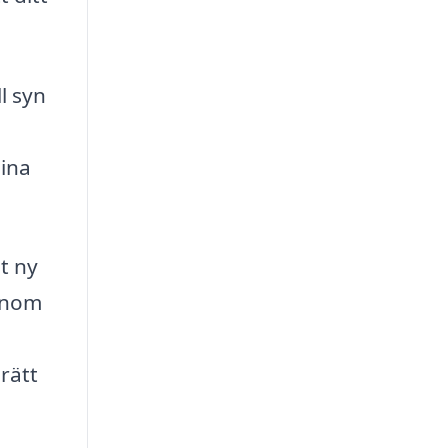
l syn
dina
t ny
Genom
rätt