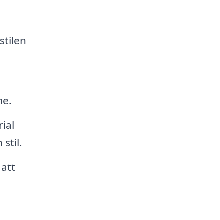
stilen
me.
ial
stil.
 att