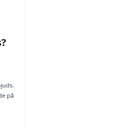
s?
bjuds.
de på