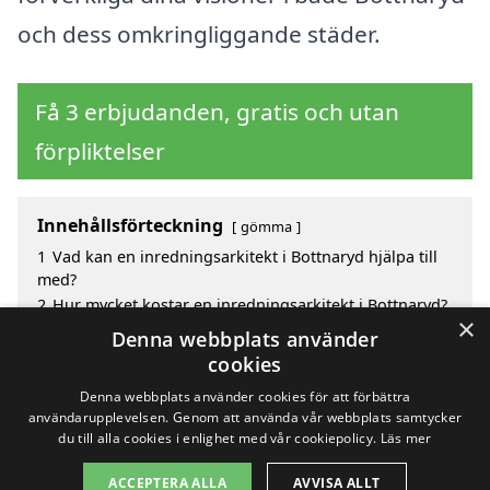
och dess omkringliggande städer.
Få 3 erbjudanden, gratis och utan
förpliktelser
Innehållsförteckning
gömma
1
Vad kan en inredningsarkitekt i Bottnaryd hjälpa till
med?
2
Hur mycket kostar en inredningsarkitekt i Bottnaryd?
×
3
Fördelar med att välja inredningsarkitekt i Bottnaryd
Denna webbplats använder
4
Sök efter en skicklig inredningsarkitekt i de
cookies
omgivande städerna Bottnaryd
Denna webbplats använder cookies för att förbättra
användarupplevelsen. Genom att använda vår webbplats samtycker
du till alla cookies i enlighet med vår cookiepolicy.
Läs mer
Copyright 2026 - Pilanto Aps
ACCEPTERA ALLA
AVVISA ALLT