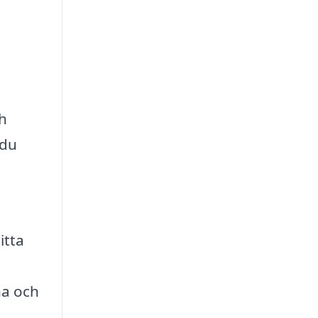
ch
 du
itta
na och