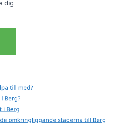
a dig
lpa till med?
 i Berg?
t i Berg
i de omkringliggande städerna till Berg