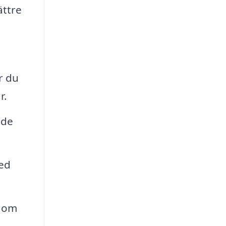
ättre
r du
r.
 de
ed
t om