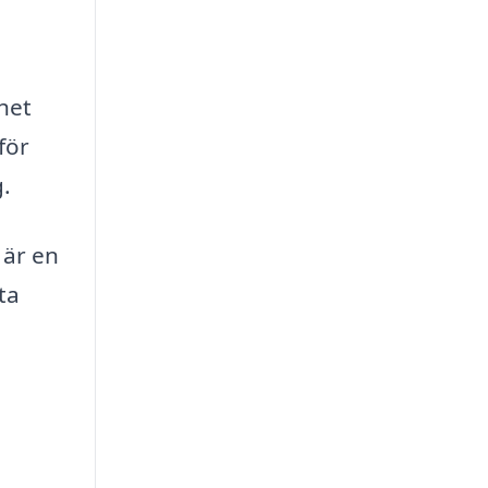
het
för
g.
 är en
ta