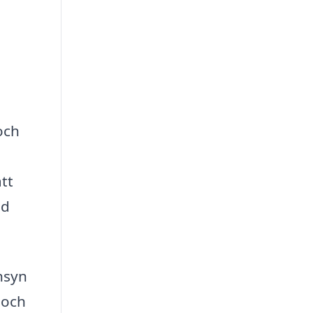
och
tt
ad
änsyn
 och