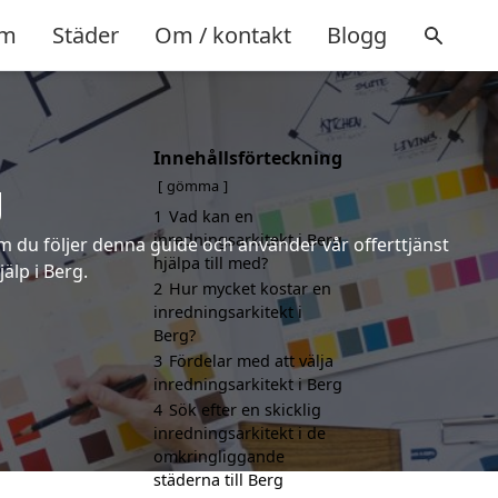
m
Städer
Om / kontakt
Blogg
Innehållsförteckning
g
gömma
1
Vad kan en
inredningsarkitekt i Berg
om du följer denna guide och använder vår offerttjänst
hjälpa till med?
älp i Berg.
2
Hur mycket kostar en
inredningsarkitekt i
Berg?
3
Fördelar med att välja
inredningsarkitekt i Berg
4
Sök efter en skicklig
inredningsarkitekt i de
omkringliggande
städerna till Berg