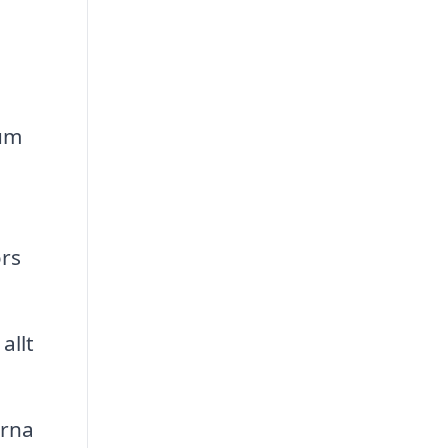
rum
örs
allt
erna