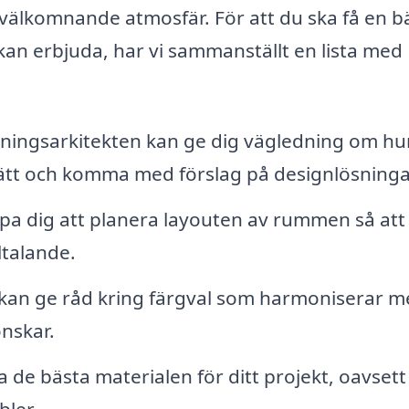
 välkomnande atmosfär. För att du ska få en b
 kan erbjuda, har vi sammanställt en lista med
ningsarkitekten kan ge dig vägledning om hu
sätt och komma med förslag på designlösninga
pa dig att planera layouten av rummen så att
lltalande.
 kan ge råd kring färgval som harmoniserar m
önskar.
lja de bästa materialen för ditt projekt, oavset
bler.