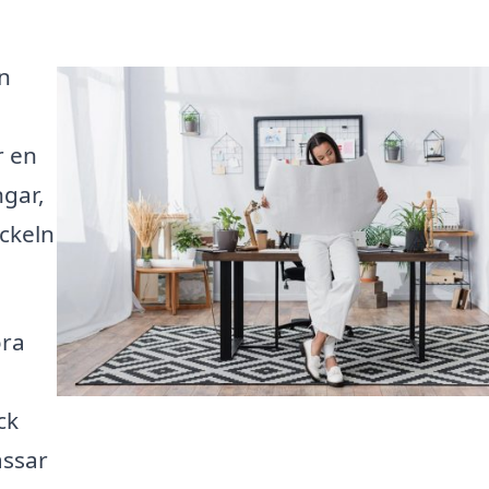
an
r en
ngar,
yckeln
öra
ck
assar